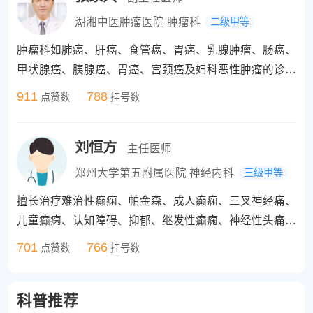
湖湘中医肿瘤医院 肿瘤科
二级甲等
肿瘤科如肺癌、肝癌、食管癌、胃癌、乳腺肿瘤、肠癌、
甲状腺癌、胰腺癌、胃癌、宫颈癌及妇科恶性肿瘤的诊断
及治疗，包括肿瘤的化疗灌注及栓塞、碘125粒子植入、
911
788
点赞数
挂号数
微创消融、肾上腺动静脉造影、经皮注射无水酒精治疗肿
瘤、脾动脉栓塞、肿瘤相关的血管支架植入、外周动/静
刘恒方
脉栓塞、颈外动脉分支栓塞化疗等，早中晚期不同阶段肿
主任医师
瘤的微创综合治疗。
郑州大学第五附属医院 神经内科
三级甲等
擅长治疗难治性癫痫、帕金森、成人癫痫、三叉神经痛、
儿童癫痫、认知障碍、抑郁、继发性癫痫、神经性头痛、
原发性癫痫、脑中风后遗症、焦虑、婴儿痉挛症、青少年
701
766
点赞数
挂号数
癫痫、猪婆疯、肌挛缩、老年癫痫、脑鸣、癫痫持续发
作、神经性偏头痛，以及儿童多动症、感觉障碍、抽动症
科普推荐
等各种神经系统疾病，以及三叉神经损伤、头痛、中枢神