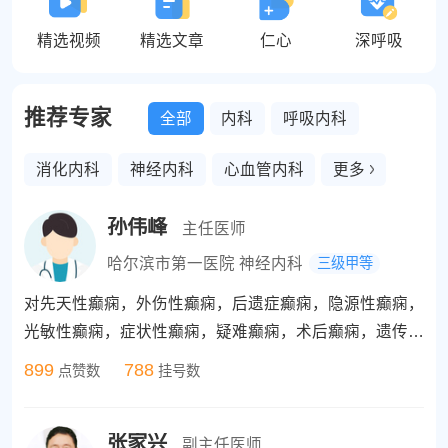
精选视频
精选文章
仁心
深呼吸
推荐专家
全部
内科
呼吸内科
消化内科
神经内科
心血管内科
更多
孙伟峰
主任医师
哈尔滨市第一医院 神经内科
三级甲等
对先天性癫痫，外伤性癫痫，后遗症癫痫，隐源性癫痫，
光敏性癫痫，症状性癫痫，疑难癫痫，术后癫痫，遗传性
癫痫，精神障碍癫痫，并发症癫痫，睡眠性癫痫，晕厥性
899
788
点赞数
挂号数
癫痫，特发性癫痫等各类癫痫疾病的诊断与治疗有独特见
解，以及癔症、焦虑症、抑郁症等疾病的治疗。癫痫控制
张家兴
率高，治疗技术处于国内领先水平。
副主任医师